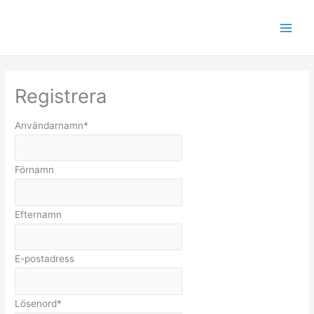
Hoppa
till
innehåll
Registrera
Användarnamn
*
Förnamn
Efternamn
E-postadress
Lösenord
*